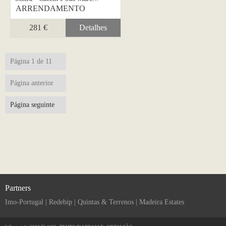
ARRENDAMENTO
281 €
Detalhes
Página 1 de 11
Página anterior
Página seguinte
Partners
Imo-Portugal
|
Redebip
|
Quintas & Terrenos
|
Madeira Estates