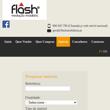
966 945 796 (Chamada p/ rede móvel nacional)
geral@flashimobiliaria.pt
Início
Quer Vender
Quer Comprar
Imóveis
Consultores
Contactos
PT
EN
Pesquisar imóveis
Referência:
Finalidade:
Tipo de imóvel: